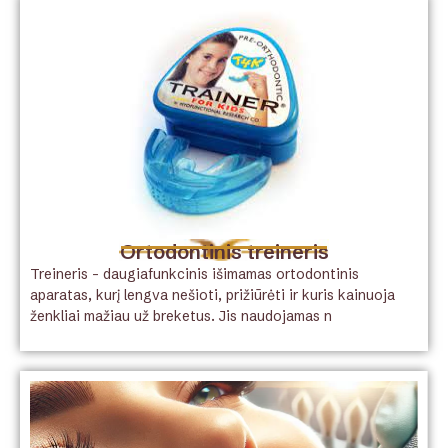
Ortodontinis treineris
Treineris – daugiafunkcinis išimamas ortodontinis
aparatas, kurį lengva nešioti, prižiūrėti ir kuris kainuoja
ženkliai mažiau už breketus. Jis naudojamas n