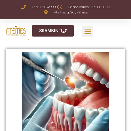
+370 686 49999
Darbo laikas : 08.00-20.00
Ateities g. 9c , Vilnius
SKAMBINTI