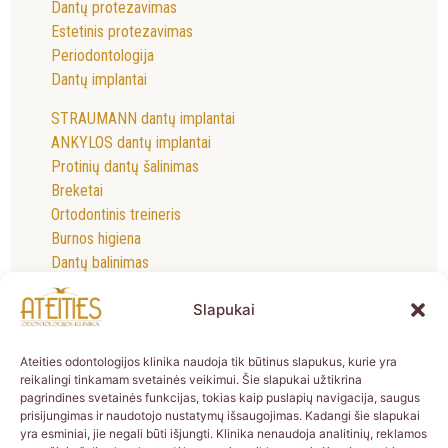
Dantų protezavimas
Estetinis protezavimas
Periodontologija
Dantų implantai
STRAUMANN dantų implantai
ANKYLOS dantų implantai
Protinių dantų šalinimas
Breketai
Ortodontinis treineris
Burnos higiena
Dantų balinimas
Dantų rentgeno nuotrauka
Slapukai
Kontaktai
Ateities odontologijos klinika naudoja tik būtinus slapukus, kurie yra
reikalingi tinkamam svetainės veikimui. Šie slapukai užtikrina
UAB “Ateities odontologijos klinika”
pagrindines svetainės funkcijas, tokias kaip puslapių navigacija, saugus
prisijungimas ir naudotojo nustatymų išsaugojimas. Kadangi šie slapukai
Įmonės kodas
: 303033663
yra esminiai, jie negali būti išjungti. Klinika nenaudoja analitinių, reklamos
Vadovas:
Jurgita Raulynaitienė