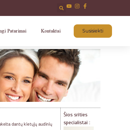
ngi Patarimai
Kontaktai
Susisiekti
Šios srities
specialistai :
ukelta dantų kietųjų audinių