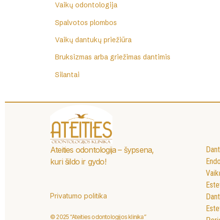
Vaikų odontologija
Spalvotos plombos
Vaikų dantukų priežiūra
Bruksizmas arba griežimas dantimis
Silantai
Ateities odontologija – šypsena,
Dan
kuri šildo ir gydo!
Endo
Vaik
Este
Privatumo politika
Dant
Este
© 2025 “Ateities odontologijos klinika”