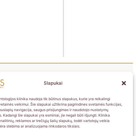
Kontaktai
Slapukai
UAB “Ateities odontologijos klinika”
Įmonės kodas
: 303033663
ntologijos klinika naudoja tik būtinus slapukus, kurie yra reikalingi
Vadovas:
Jurgita Raulynaitienė
tainės veikimui. Šie slapukai užtikrina pagrindines svetainės funkcijas,
Adresas:
Ateities g. 9C, LT-08304 Vilnius
puslapių navigacija, saugus prisijungimas ir naudotojo nustatymų
. Kadangi šie slapukai yra esminiai, jie negali būti išjungti. Klinika
Tel.
+370 5 2500125
alitinių, reklamos ar trečiųjų šalių slapukų, todėl vartotojų veikla
Tel.
+370 686 49999
ėra stebima ar analizuojama rinkodaros tikslais.
El. paštas:
info@ateitiesodontologijosklinika.lt
Darbo laikas:
I–V 08:00 – 20:00