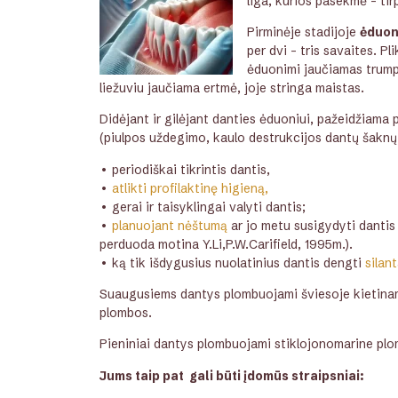
liga, kurios pasekmė – tir
Pirminėje stadijoje
ėduon
per dvi – tris savaites. 
ėduonimi jaučiamas trumpa
liežuviu jaučiama ertmė, joje stringa maistas.
Didėjant ir gilėjant danties ėduoniui, pažeidžiama
(piulpos uždegimo, kaulo destrukcijos dantų šaknų v
• periodiškai tikrintis dantis,
•
atlikti profilaktinę higieną
,
• gerai ir taisyklingai valyti dantis;
•
planuojant nėštumą
ar jo metu susigydyti dantis
perduoda motina Y.Li,P.W.Carifield, 1995m.).
• ką tik išdygusius nuolatinius dantis dengti
silant
Suaugusiems dantys plombuojami šviesoje kietinam
plombos.
Pieniniai dantys plombuojami stiklojonomarine plom
Jums taip pat gali būti įdomūs straipsniai: