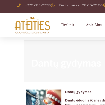
+370 686 49999
Darbo laikas : 08.00-20.00
Titulinis
Apie Mus
Dantų gydymas
Dantų gydymas
Dantų ėduonis
(Caries de