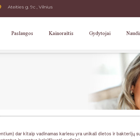
Ateities g. 9c , Vilnius
Paslaugos
Kainoraštis
Gydytojai
Naudi
ntium) dar kitaip vadinamas kariesu yra unikali dietos ir bakterijų s